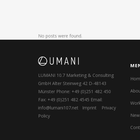
No posts were found.
ME
LUMANI 10.7 Marketing & Consulting
Hom
GmbH Alter Steinweg 42 D-48143
Abou
Münster Phone: +49 (0)251 482 450
Fax: +49 (0)251 482 4545 Email:
Wor
info@lumani107.net
Imprint
Privacy
New
Policy
Cont