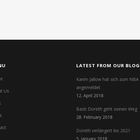
NU
LATEST FROM OUR BLOG
e
Karim Jallow hat sich zum NBA 
angemeldet
t Us
12. April 2018
k
Basti Doreth geht seinen Weg
s
28. February 2018
act
Doreth verlängert bis 2021
5. January 2018